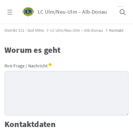
Zum Hauptinhalt springen
LC Ulm/Neu-Ulm – Alb-Donau
Kontakt - LC Ulm/Neu-Ulm &#8211; Alb-Don
Distrikt 111 - Süd Mitte
LC Ulm/Neu-Ulm – Alb-Donau
Kontakt
Worum es geht
Lions - Kontaktformular
Ihre Frage / Nachricht
Erforderlich
Kontaktdaten